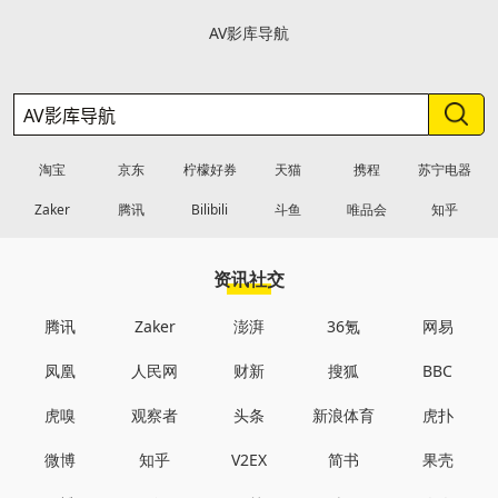
AV影库导航
淘宝
京东
柠檬好券
天猫
携程
苏宁电器
Zaker
腾讯
Bilibili
斗鱼
唯品会
知乎
资讯社交
腾讯
Zaker
澎湃
36氪
网易
凤凰
人民网
财新
搜狐
BBC
虎嗅
观察者
头条
新浪体育
虎扑
微博
知乎
V2EX
简书
果壳