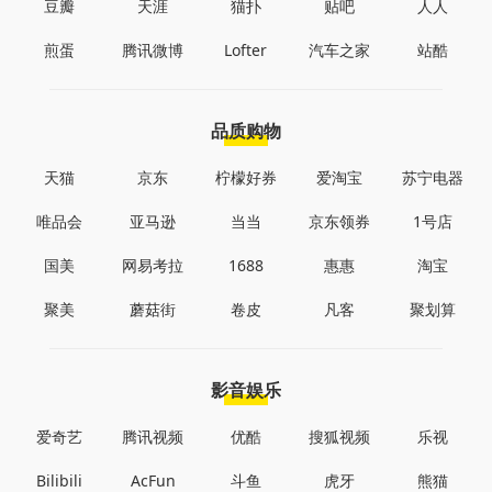
豆瓣
天涯
猫扑
贴吧
人人
煎蛋
腾讯微博
Lofter
汽车之家
站酷
品质购物
天猫
京东
柠檬好券
爱淘宝
苏宁电器
唯品会
亚马逊
当当
京东领券
1号店
国美
网易考拉
1688
惠惠
淘宝
聚美
蘑菇街
卷皮
凡客
聚划算
影音娱乐
爱奇艺
腾讯视频
优酷
搜狐视频
乐视
Bilibili
AcFun
斗鱼
虎牙
熊猫